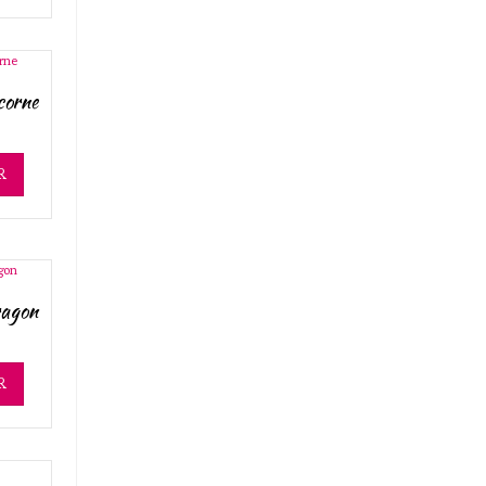
corne
R
ragon
R