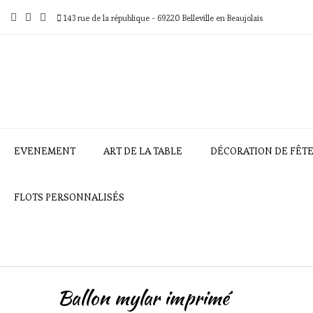
Skip
to
143 rue de la république - 69220 Belleville en Beaujolais
content
EVENEMENT
ART DE LA TABLE
DÉCORATION DE FÊT
FLOTS PERSONNALISÉS
Ballon mylar imprimé