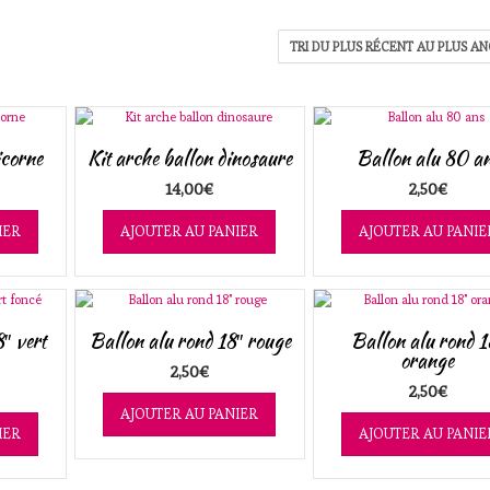
icorne
Kit arche ballon dinosaure
Ballon alu 80 a
14,00
€
2,50
€
IER
AJOUTER AU PANIER
AJOUTER AU PANIE
″ vert
Ballon alu rond 18″ rouge
Ballon alu rond 1
orange
2,50
€
2,50
€
AJOUTER AU PANIER
IER
AJOUTER AU PANIE