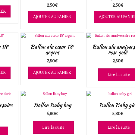
2,50
€
2,50
€
IER
AJOUTER AU PANIER
AJOUTER AU PANIE
 18″
Ballon alu cœur 18″
Ballon alu annivers
argent
rose gold
2,50
€
2,50
€
IER
AJOUTER AU PANIER
Lire la suite
rsaire
Ballon Baby boy
Ballon Baby gir
5,80
€
5,80
€
Lire la suite
Lire la suite