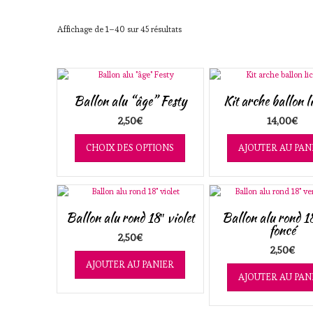
Trié
Affichage de 1–40 sur 45 résultats
du
plus
récent
au
plus
Ballon alu “âge” Festy
Kit arche ballon l
ancien
2,50
€
14,00
€
Ce
produit
CHOIX DES OPTIONS
AJOUTER AU PAN
a
plusieurs
variations.
Les
options
Ballon alu rond 18″ violet
Ballon alu rond 18
peuvent
foncé
être
2,50
€
choisies
2,50
€
sur
AJOUTER AU PANIER
la
AJOUTER AU PAN
page
du
produit