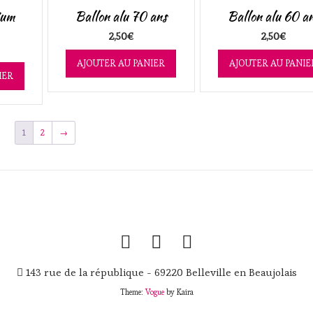
ium
Ballon alu 70 ans
Ballon alu 60 a
2,50
€
2,50
€
AJOUTER AU PANIER
AJOUTER AU PANIE
IER
1
2
→
143 rue de la république - 69220 Belleville en Beaujolais
Theme:
Vogue
by Kaira