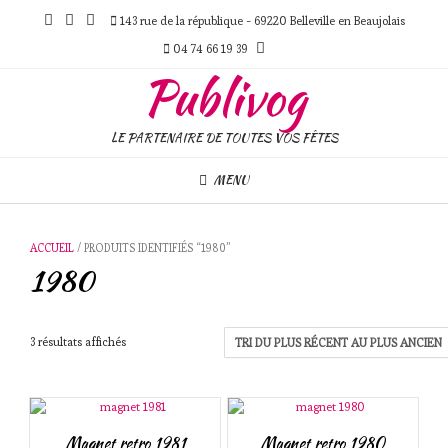
Skip
143 rue de la république - 69220 Belleville en Beaujolais
to
content
04 74 66 19 39
Publivog
LE PARTENAIRE DE TOUTES VOS FÊTES
MENU
ACCUEIL
/ PRODUITS IDENTIFIÉS “1980”
1980
Trié
3 résultats affichés
du
plus
récent
au
plus
Magnet retro 1981
Magnet retro 1980