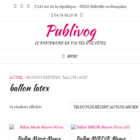
Skip
143 rue de la république - 69220 Belleville en Beaujolais
to
content
04 74 66 19 39
Publivog
LE PARTENAIRE DE TOUTES VOS FÊTES
MENU
ACCUEIL
/ PRODUITS IDENTIFIÉS “BALLON LATEX”
ballon latex
Trié
14 résultats affichés
du
plus
récent
au
plus
Ballon Miroir Mauve
Ballon MIROIR Mauve