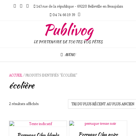
Skip
143 rue de la république - 69220 Belleville en Beaujolais
to
content
04 74 66 19 39
Publivog
LE PARTENAIRE DE TOUTES VOS FÊTES
MENU
ACCUEIL
/ PRODUITS IDENTIFIÉS “ÉCOLIÈRE”
écolière
Trié
2 résultats affichés
du
plus
récent
au
plus
Perruque Olga noire
Perruque Olga blonde