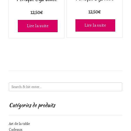
ancien
12,50
€
12,50
€
Lire la suite
Lire la suite
Catégories de produits
Art de la table
Cadeaux