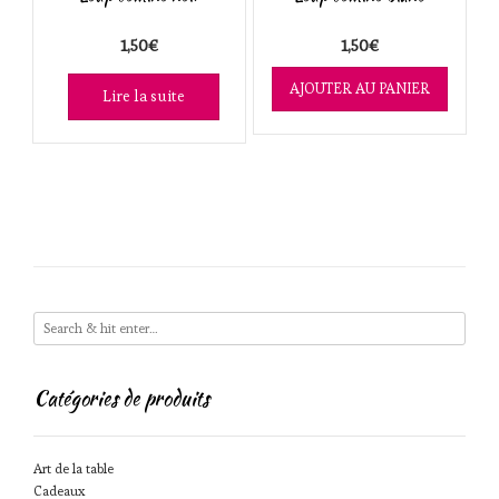
ancien
1,50
€
1,50
€
AJOUTER AU PANIER
Lire la suite
Catégories de produits
Art de la table
Cadeaux