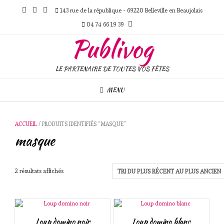
Skip
143 rue de la république - 69220 Belleville en Beaujolais
to
content
04 74 66 19 39
Publivog
LE PARTENAIRE DE TOUTES VOS FÊTES
MENU
ACCUEIL
/ PRODUITS IDENTIFIÉS “MASQUE”
masque
Trié
2 résultats affichés
du
plus
récent
au
plus
Loup domino noir
Loup domino blanc