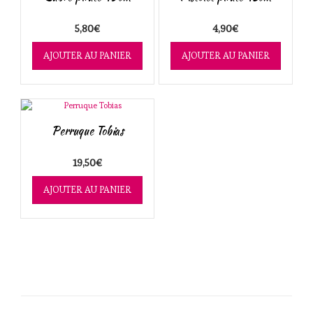
ancien
5,80
€
4,90
€
AJOUTER AU PANIER
AJOUTER AU PANIER
Perruque Tobias
19,50
€
AJOUTER AU PANIER