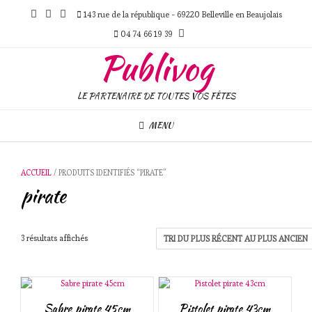
Skip
143 rue de la république - 69220 Belleville en Beaujolais
to
content
04 74 66 19 39
Publivog
LE PARTENAIRE DE TOUTES VOS FÊTES
MENU
ACCUEIL
/ PRODUITS IDENTIFIÉS “PIRATE”
pirate
Trié
3 résultats affichés
du
plus
récent
au
plus
Sabre pirate 45cm
Pistolet pirate 43cm