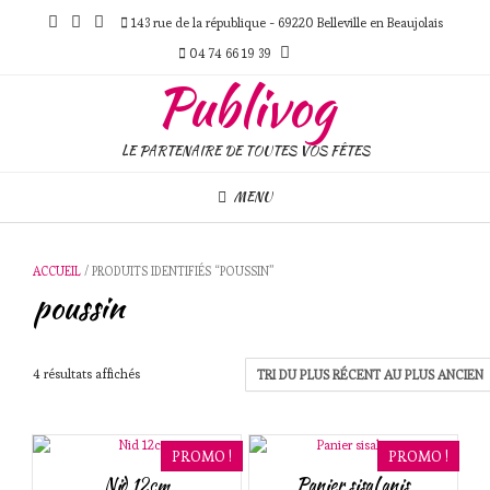
Skip
143 rue de la république - 69220 Belleville en Beaujolais
to
content
04 74 66 19 39
Publivog
LE PARTENAIRE DE TOUTES VOS FÊTES
MENU
ACCUEIL
/ PRODUITS IDENTIFIÉS “POUSSIN”
poussin
Trié
4 résultats affichés
du
plus
récent
au
PROMO !
PROMO !
plus
Nid 12cm
Panier sisal anis