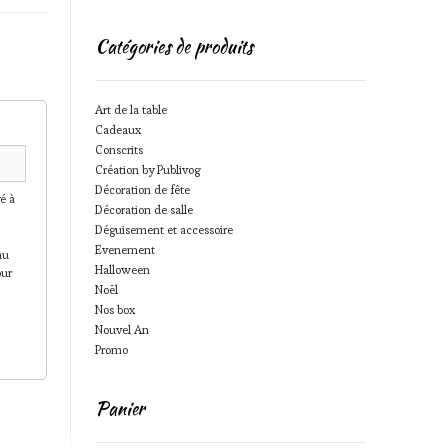
Catégories de produits
Art de la table
Cadeaux
Conscrits
Création by Publivog
Décoration de fête
é à
Décoration de salle
Déguisement et accessoire
Evenement
au
Halloween
our
Noël
Nos box
Nouvel An
Promo
Panier