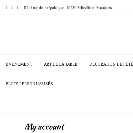
Skip
to
143 rue de la république - 69220 Belleville en Beaujolais
content
EVENEMENT
ART DE LA TABLE
DÉCORATION DE FÊT
FLOTS PERSONNALISÉS
My account