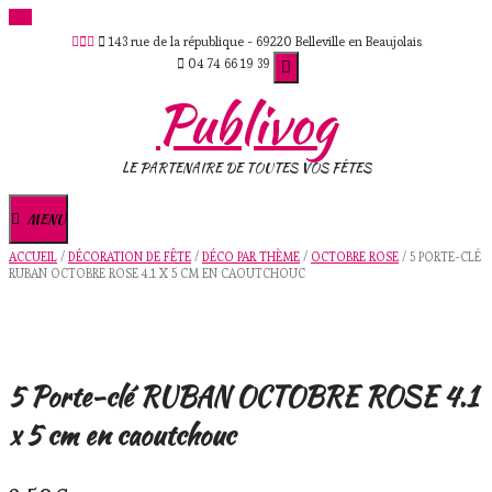
Skip
143 rue de la république - 69220 Belleville en Beaujolais
to
04 74 66 19 39
content
Publivog
LE PARTENAIRE DE TOUTES VOS FÊTES
MENU
ACCUEIL
/
DÉCORATION DE FÊTE
/
DÉCO PAR THÈME
/
OCTOBRE ROSE
/ 5 PORTE-CLÉ
RUBAN OCTOBRE ROSE 4.1 X 5 CM EN CAOUTCHOUC
5 Porte-clé RUBAN OCTOBRE ROSE 4.1
x 5 cm en caoutchouc