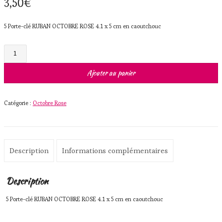
3,50
€
5 Porte-clé RUBAN OCTOBRE ROSE 4.1 x 5 cm en caoutchouc
quantité
de
5
Porte-
Ajouter au panier
clé
RUBAN
OCTOBRE
ROSE
Catégorie :
Octobre Rose
4.1
x
5
cm
en
caoutchouc
Description
Informations complémentaires
Description
5 Porte-clé RUBAN OCTOBRE ROSE 4.1 x 5 cm en caoutchouc