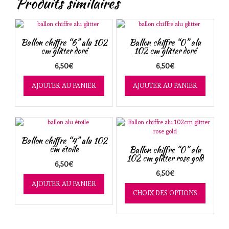
Produits similaires
Ballon chiffre “6” alu 102
Ballon chiffre “0” alu
cm glitter doré
102 cm glitter doré
6,50
€
6,50
€
AJOUTER AU PANIER
AJOUTER AU PANIER
Ballon chiffre “4” alu 102
cm étoile
Ballon chiffre “0” alu
102 cm glitter rose gold
6,50
€
6,50
€
Ce
AJOUTER AU PANIER
produit
CHOIX DES OPTIONS
a
plusieurs
variation
Les