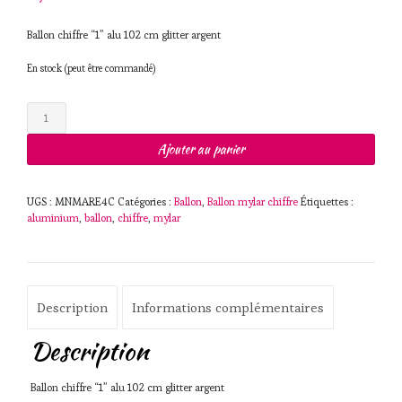
Ballon chiffre “1” alu 102 cm glitter argent
En stock (peut être commandé)
quantité
de
Ballon
Ajouter au panier
chiffre
"1"
alu
UGS :
MNMARE4C
Catégories :
Ballon
,
Ballon mylar chiffre
Étiquettes :
102
aluminium
,
ballon
,
chiffre
,
mylar
cm
glitter
argent
Description
Informations complémentaires
Description
Ballon chiffre “1” alu 102 cm glitter argent