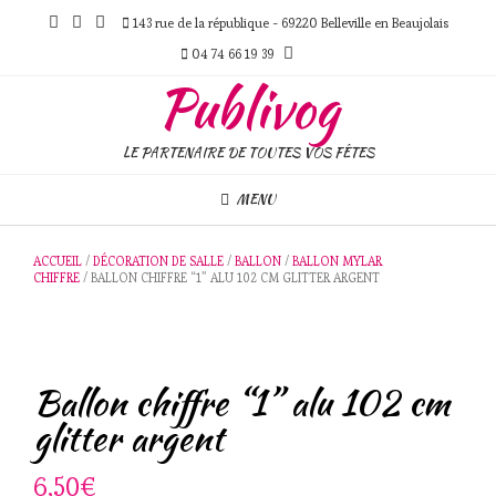
Skip
143 rue de la république - 69220 Belleville en Beaujolais
to
content
04 74 66 19 39
Publivog
LE PARTENAIRE DE TOUTES VOS FÊTES
MENU
ACCUEIL
/
DÉCORATION DE SALLE
/
BALLON
/
BALLON MYLAR
CHIFFRE
/ BALLON CHIFFRE “1” ALU 102 CM GLITTER ARGENT
Ballon chiffre “1” alu 102 cm
glitter argent
6,50
€