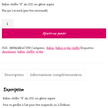
Ballon chiffre “8” alu 102 cm glitter argent
Plus que 1 en stock (peut être commandé)
quantité
de
Ballon
chiffre
Ajouter au panier
"8"
alu
102
cm
UGS :
MNMARE4C5783
Catégories :
Ballon
,
Ballon mylar chiffre
Étiquettes :
glitter
aluminium
,
ballon
,
chiffre
,
mylar
argent
Description
Informations complémentaires
Description
Ballon chiffre “8” alu 102 cm glitter argent
Peut se gonfler à l’air pour être suspendu ou à l’hélium.