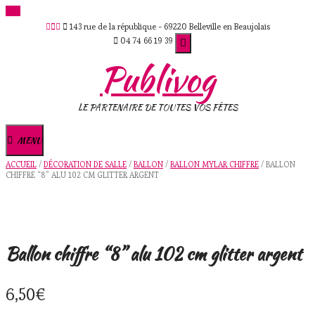
Skip
143 rue de la république - 69220 Belleville en Beaujolais
to
04 74 66 19 39
content
Publivog
LE PARTENAIRE DE TOUTES VOS FÊTES
MENU
ACCUEIL
/
DÉCORATION DE SALLE
/
BALLON
/
BALLON MYLAR CHIFFRE
/ BALLON
CHIFFRE “8” ALU 102 CM GLITTER ARGENT
Ballon chiffre “8” alu 102 cm glitter argent
6,50
€