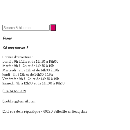
Les
options
peuvent
être
choisies
sur
la
page
Panier
du
produit
Où nous trouvez ?
Horaire d'ouverture :
Lundi : 9h à 12h et de 14h30 à 18h00
Mardi : 9h à 12h et de 14h30 à 19h
Mercredi : 9h à 12h et de 14h30 à 19h
Jeudi : 9h à 12h et de 14h30 à 19h
Vendredi : 9h à 12h et de 14h30 à 19h
Samedi : 9h à 12h30 et de 14h00 à 18h30
04 74 66 19 39
publivog@gmail.com
143 rue de la république - 69220 Belleville en Beaujolais