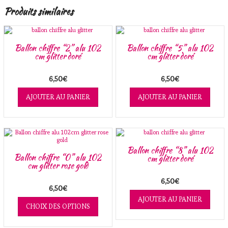
Produits similaires
Ballon chiffre “2” alu 102
Ballon chiffre “5” alu 102
cm glitter doré
cm glitter doré
6,50
€
6,50
€
AJOUTER AU PANIER
AJOUTER AU PANIER
Ballon chiffre “8” alu 102
Ballon chiffre “0” alu 102
cm glitter doré
cm glitter rose gold
6,50
€
6,50
€
Ce
AJOUTER AU PANIER
produit
CHOIX DES OPTIONS
a
plusieurs
variations.