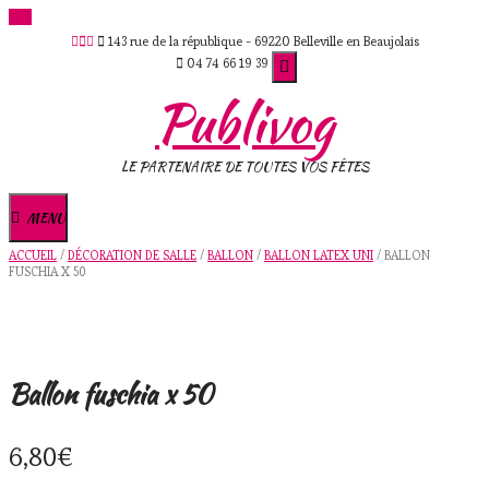
Skip
143 rue de la république - 69220 Belleville en Beaujolais
to
04 74 66 19 39
content
Publivog
LE PARTENAIRE DE TOUTES VOS FÊTES
MENU
ACCUEIL
/
DÉCORATION DE SALLE
/
BALLON
/
BALLON LATEX UNI
/ BALLON
FUSCHIA X 50
Ballon fuschia x 50
6,80
€