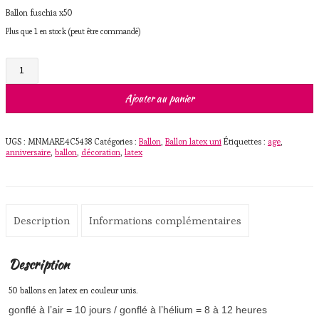
Ballon fuschia x50
Plus que 1 en stock (peut être commandé)
quantité
de
Ballon
fuschia
Ajouter au panier
x
50
UGS :
MNMARE4C5438
Catégories :
Ballon
,
Ballon latex uni
Étiquettes :
age
,
anniversaire
,
ballon
,
décoration
,
latex
Description
Informations complémentaires
Description
50 ballons en latex en couleur unis.
gonflé à l’air = 10 jours / gonflé à l’hélium = 8 à 12 heures