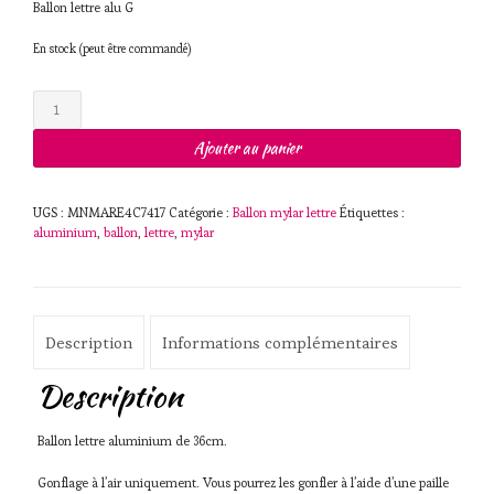
Ballon lettre alu G
En stock (peut être commandé)
quantité
de
Ballon
Ajouter au panier
lettre
alu
36cm
UGS :
MNMARE4C7417
Catégorie :
Ballon mylar lettre
Étiquettes :
G
aluminium
,
ballon
,
lettre
,
mylar
Description
Informations complémentaires
Description
Ballon lettre aluminium de 36cm.
Gonflage à l’air uniquement. Vous pourrez les gonfler à l’aide d’une paille