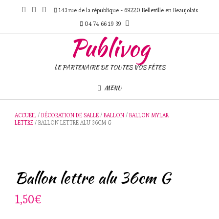
Skip
143 rue de la république - 69220 Belleville en Beaujolais
to
content
04 74 66 19 39
Publivog
LE PARTENAIRE DE TOUTES VOS FÊTES
MENU
ACCUEIL
/
DÉCORATION DE SALLE
/
BALLON
/
BALLON MYLAR
LETTRE
/ BALLON LETTRE ALU 36CM G
Ballon lettre alu 36cm G
1,50
€