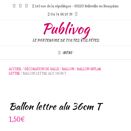
Skip
143 rue de la république - 69220 Belleville en Beaujolais
to
content
04 74 66 19 39
Publivog
LE PARTENAIRE DE TOUTES VOS FÊTES
MENU
ACCUEIL
/
DÉCORATION DE SALLE
/
BALLON
/
BALLON MYLAR
LETTRE
/ BALLON LETTRE ALU 36CM T
Ballon lettre alu 36cm T
1,50
€