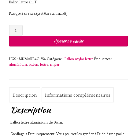
Ballon lettre alu T
Plus que 2 en stock (peut être commandé)
quantité
de
Ballon
Ajouter au panier
lettre
alu
36cm
UGS :
MNMARE4C1554
Catégorie :
Ballon mylar lettre
Étiquettes :
T
aluminium
,
ballon
,
lettre
,
mylar
Description
Informations complémentaires
Description
Ballon lettre aluminium de 36cm.
Gonflage à l’air uniquement. Vous pourrez les gonfler à l’aide d’une paille