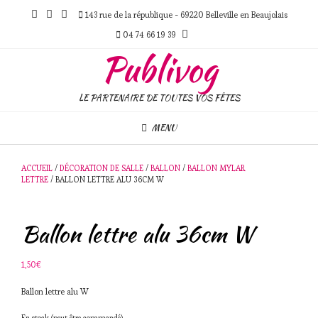
Skip
143 rue de la république - 69220 Belleville en Beaujolais
to
content
04 74 66 19 39
Publivog
LE PARTENAIRE DE TOUTES VOS FÊTES
MENU
ACCUEIL
/
DÉCORATION DE SALLE
/
BALLON
/
BALLON MYLAR
LETTRE
/ BALLON LETTRE ALU 36CM W
Ballon lettre alu 36cm W
1,50
€
Ballon lettre alu W
En stock (peut être commandé)