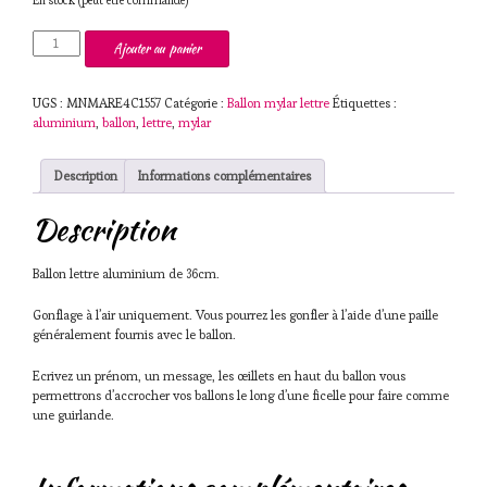
quantité
Ajouter au panier
de
Ballon
lettre
UGS :
MNMARE4C1557
Catégorie :
Ballon mylar lettre
Étiquettes :
alu
aluminium
,
ballon
,
lettre
,
mylar
36cm
W
Description
Informations complémentaires
Description
Ballon lettre aluminium de 36cm.
Gonflage à l’air uniquement. Vous pourrez les gonfler à l’aide d’une paille
généralement fournis avec le ballon.
Ecrivez un prénom, un message, les œillets en haut du ballon vous
permettrons d’accrocher vos ballons le long d’une ficelle pour faire comme
une guirlande.