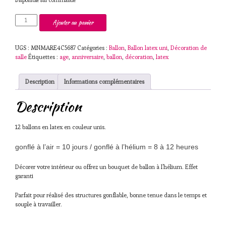
quantité
Ajouter au panier
de
Ballon
orange
UGS :
MNMARE4C5687
Catégories :
Ballon
,
Ballon latex uni
,
Décoration de
x
salle
Étiquettes :
age
,
anniversaire
,
ballon
,
décoration
,
latex
10
Description
Informations complémentaires
Description
12 ballons en latex en couleur unis.
gonflé à l’air = 10 jours / gonflé à l’hélium = 8 à 12 heures
Décorer votre intérieur ou offrez un bouquet de ballon à l’hélium. Effet
garanti
Parfait pour réalisé des structures gonflable, bonne tenue dans le temps et
souple à travailler.