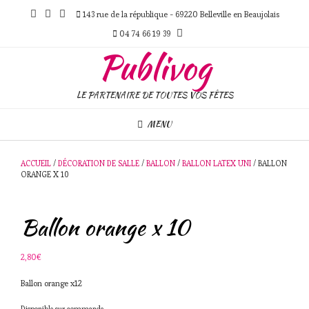
Skip
143 rue de la république - 69220 Belleville en Beaujolais
to
content
04 74 66 19 39
Publivog
LE PARTENAIRE DE TOUTES VOS FÊTES
MENU
ACCUEIL
/
DÉCORATION DE SALLE
/
BALLON
/
BALLON LATEX UNI
/ BALLON
ORANGE X 10
Ballon orange x 10
2,80
€
Ballon orange x12
Disponible sur commande