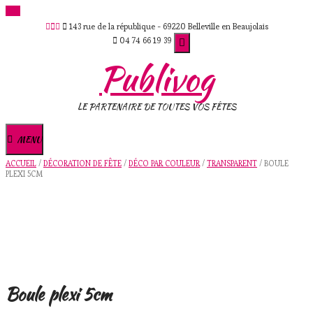
Skip
143 rue de la république - 69220 Belleville en Beaujolais
to
04 74 66 19 39
content
Publivog
LE PARTENAIRE DE TOUTES VOS FÊTES
MENU
ACCUEIL
/
DÉCORATION DE FÊTE
/
DÉCO PAR COULEUR
/
TRANSPARENT
/ BOULE
PLEXI 5CM
Boule plexi 5cm