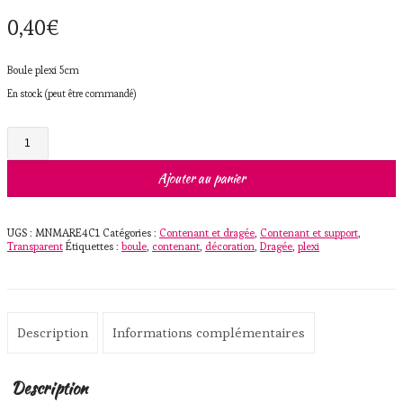
0,40
€
Boule plexi 5cm
En stock (peut être commandé)
quantité
de
Boule
plexi
Ajouter au panier
5cm
UGS :
MNMARE4C1
Catégories :
Contenant et dragée
,
Contenant et support
,
Transparent
Étiquettes :
boule
,
contenant
,
décoration
,
Dragée
,
plexi
Description
Informations complémentaires
Description