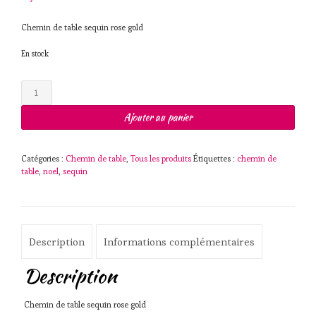
Chemin de table sequin rose gold
En stock
quantité
de
Chemin
Ajouter au panier
de
table
sequin
Catégories :
Chemin de table
,
Tous les produits
Étiquettes :
chemin de
rose
table
,
noel
,
sequin
gold
Description
Informations complémentaires
Description
Chemin de table sequin rose gold