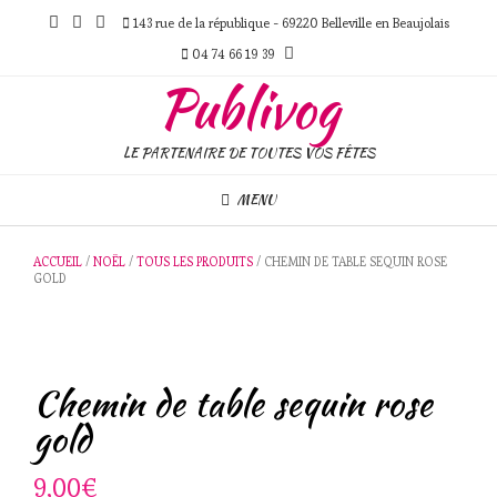
Skip
143 rue de la république - 69220 Belleville en Beaujolais
to
content
04 74 66 19 39
Publivog
LE PARTENAIRE DE TOUTES VOS FÊTES
MENU
ACCUEIL
/
NOËL
/
TOUS LES PRODUITS
/ CHEMIN DE TABLE SEQUIN ROSE
GOLD
Chemin de table sequin rose
gold
9,00
€