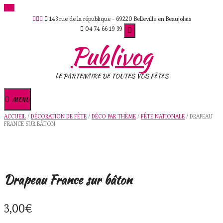
Skip
143 rue de la république - 69220 Belleville en Beaujolais
to
04 74 66 19 39
content
Publivog
LE PARTENAIRE DE TOUTES VOS FÊTES
MENU
ACCUEIL
/
DÉCORATION DE FÊTE
/
DÉCO PAR THÈME
/
FÊTE NATIONALE
/ DRAPEAU
FRANCE SUR BÂTON
Drapeau France sur bâton
3,00
€