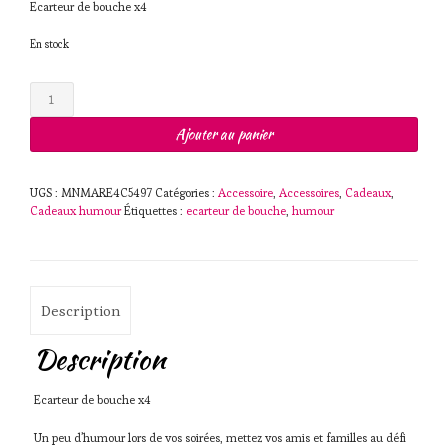
Ecarteur de bouche x4
En stock
quantité
de
Ecarteur
Ajouter au panier
de
bouche
x4
UGS :
MNMARE4C5497
Catégories :
Accessoire
,
Accessoires
,
Cadeaux
,
Cadeaux humour
Étiquettes :
ecarteur de bouche
,
humour
Description
Description
Ecarteur de bouche x4
Un peu d’humour lors de vos soirées, mettez vos amis et familles au défi