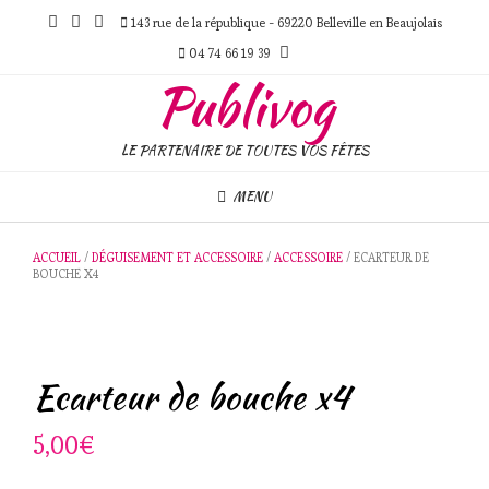
Skip
143 rue de la république - 69220 Belleville en Beaujolais
to
content
04 74 66 19 39
Publivog
LE PARTENAIRE DE TOUTES VOS FÊTES
MENU
ACCUEIL
/
DÉGUISEMENT ET ACCESSOIRE
/
ACCESSOIRE
/ ECARTEUR DE
BOUCHE X4
Ecarteur de bouche x4
5,00
€