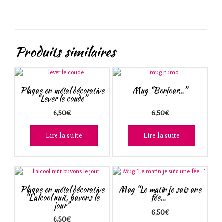
Produits similaires
Plaque en métal décorative
Mug “Bonjour…”
“Lever le coude”
6,50
€
6,50
€
Lire la suite
Lire la suite
Plaque en métal décorative
Mug “Le matin je suis une
“L’alcool nuit, buvons le
fée…”
jour”
6,50
€
6,50
€