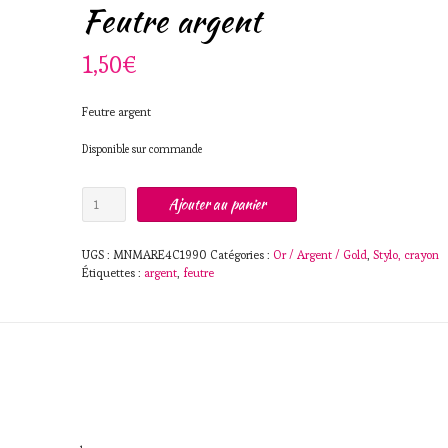
Feutre argent
1,50
€
Feutre argent
Disponible sur commande
quantité
Ajouter au panier
de
Feutre
argent
UGS :
MNMARE4C1990
Catégories :
Or / Argent / Gold
,
Stylo, crayon
Étiquettes :
argent
,
feutre