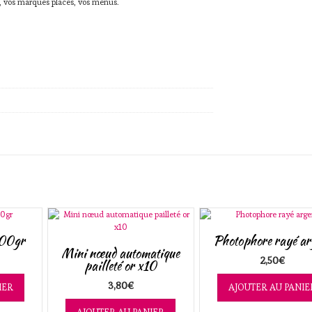
es, vos marques places, vos menus.
400gr
Photophore rayé ar
Mini nœud automatique
2,50
€
pailleté or x10
3,80
€
IER
AJOUTER AU PANIE