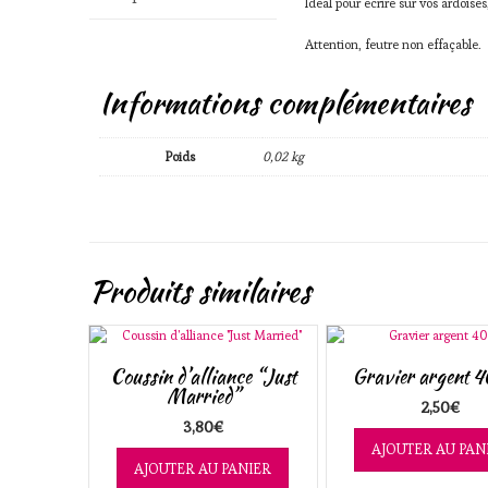
Idéal pour écrire sur vos ardois
Attention, feutre non effaçable.
Informations complémentaires
Poids
0,02 kg
Produits similaires
Coussin d’alliance “Just
Gravier argent 
Married”
2,50
€
3,80
€
AJOUTER AU PAN
AJOUTER AU PANIER