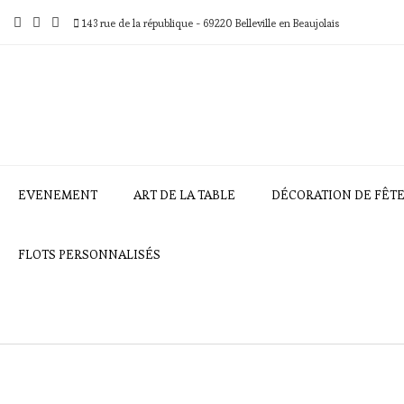
Skip
to
143 rue de la république - 69220 Belleville en Beaujolais
content
EVENEMENT
ART DE LA TABLE
DÉCORATION DE FÊT
FLOTS PERSONNALISÉS