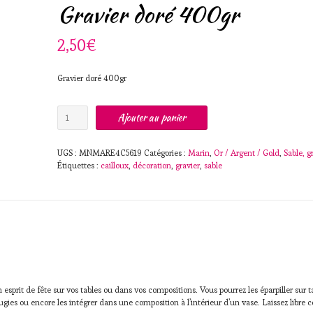
Gravier doré 400gr
2,50
€
Gravier doré 400gr
quantité
Ajouter au panier
de
Gravier
doré
UGS :
MNMARE4C5619
Catégories :
Marin
,
Or / Argent / Gold
,
Sable, g
400gr
Étiquettes :
cailloux
,
décoration
,
gravier
,
sable
sprit de fête sur vos tables ou dans vos compositions. Vous pourrez les éparpiller sur t
gies ou encore les intégrer dans une composition à l’intérieur d’un vase. Laissez libre c