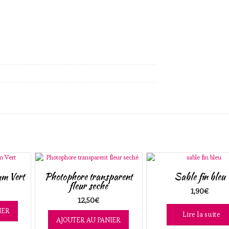
mm Vert
Photophore transparent
Sable fin bleu
fleur seché
1,90
€
12,50
€
IER
Lire la suite
AJOUTER AU PANIER