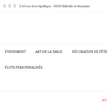
Skip
to
143 rue de la république - 69220 Belleville en Beaujolais
content
EVENEMENT
ART DE LA TABLE
DÉCORATION DE FÊT
FLOTS PERSONNALISÉS
ACC