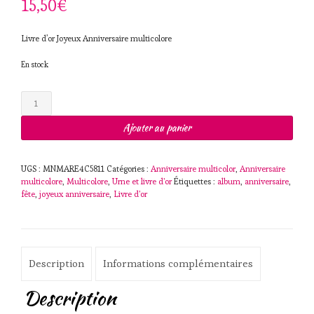
15,50
€
Livre d’or Joyeux Anniversaire multicolore
En stock
quantité
de
Livre
Ajouter au panier
d'or
Joyeux
Anniversaire
UGS :
MNMARE4C5811
Catégories :
Anniversaire multicolor
,
Anniversaire
multicolore
multicolore
,
Multicolore
,
Urne et livre d'or
Étiquettes :
album
,
anniversaire
,
fête
,
joyeux anniversaire
,
Livre d'or
Description
Informations complémentaires
Description