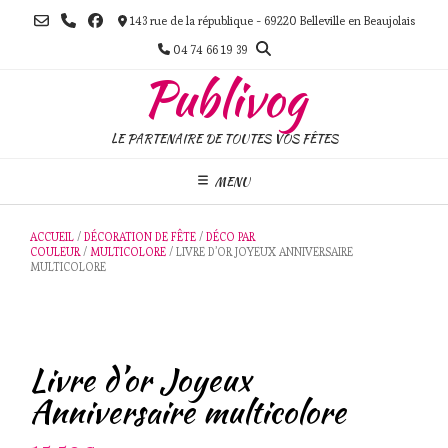
Skip
143 rue de la république - 69220 Belleville en Beaujolais
to
content
04 74 66 19 39
Publivog
LE PARTENAIRE DE TOUTES VOS FÊTES
MENU
ACCUEIL
/
DÉCORATION DE FÊTE
/
DÉCO PAR
COULEUR
/
MULTICOLORE
/ LIVRE D’OR JOYEUX ANNIVERSAIRE
MULTICOLORE
Livre d’or Joyeux
Anniversaire multicolore