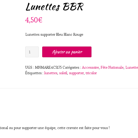
Lunettes BBR
4,50
€
Lunettes supporter Bleu Blanc Rouge
quantité
Ajouter au panier
de
Lunettes
BBR
UGS :
MNMARE4C5175
Catégories :
Accessoire
,
Fête Nationale
,
Lunette
Étiquettes :
lunettes
,
soleil
,
supporter
,
tricolor
onal ou pour supporter une équipe, cette cravate est faite pour vous !