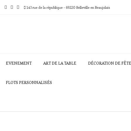
Skip
to
143 rue de la république - 69220 Belleville en Beaujolais
content
EVENEMENT
ART DE LA TABLE
DÉCORATION DE FÊT
FLOTS PERSONNALISÉS