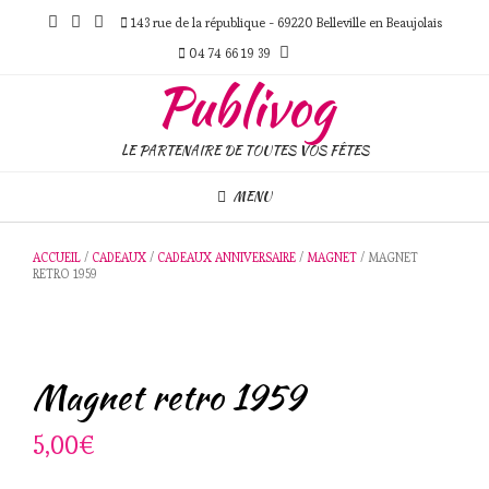
Skip
143 rue de la république - 69220 Belleville en Beaujolais
to
content
04 74 66 19 39
Publivog
LE PARTENAIRE DE TOUTES VOS FÊTES
MENU
ACCUEIL
/
CADEAUX
/
CADEAUX ANNIVERSAIRE
/
MAGNET
/ MAGNET
RETRO 1959
Magnet retro 1959
5,00
€