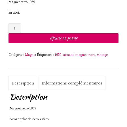
Magnet retro 1959
En stock
quantité
de
Magnet
Ajouter au panier
retro
1959
Catégorie :
Magnet
Étiquettes :
1959
,
aimant
,
magnet
,
retro
,
vintage
Description
Informations complémentaires
Description
Magnet retro 1959
Aimant plat de 8cm x 8cm