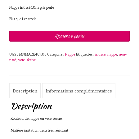
Nappe intissé 10m gris perle
Plus que 1 en stock
quantité
Ajouter au panier
de
Nappe
voie
UGS :
MNMARE4C406
Catégorie :
Nappe
Étiquettes :
intissé
,
nappe
,
non-
sèche
tissé
,
voie-sèche
10m
Gris
perle
Description
Informations complémentaires
Description
Rouleau de nappe en voie sèche.
Matière imitation tissu très résistant