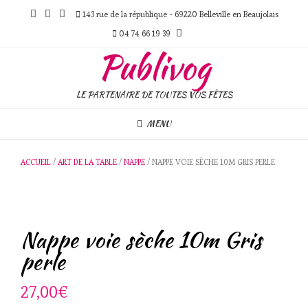
Skip
143 rue de la république - 69220 Belleville en Beaujolais
to
content
04 74 66 19 39
Publivog
LE PARTENAIRE DE TOUTES VOS FÊTES
MENU
ACCUEIL
/
ART DE LA TABLE
/
NAPPE
/ NAPPE VOIE SÈCHE 10M GRIS PERLE
Nappe voie sèche 10m Gris
perle
27,00
€