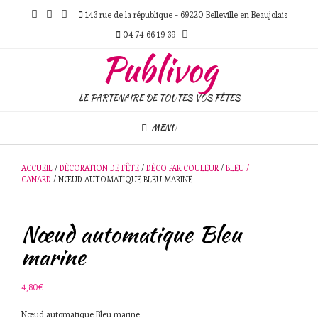
Skip
143 rue de la république - 69220 Belleville en Beaujolais
to
content
04 74 66 19 39
Publivog
LE PARTENAIRE DE TOUTES VOS FÊTES
MENU
ACCUEIL
/
DÉCORATION DE FÊTE
/
DÉCO PAR COULEUR
/
BLEU /
CANARD
/ NŒUD AUTOMATIQUE BLEU MARINE
Nœud automatique Bleu
marine
4,80
€
Nœud automatique Bleu marine