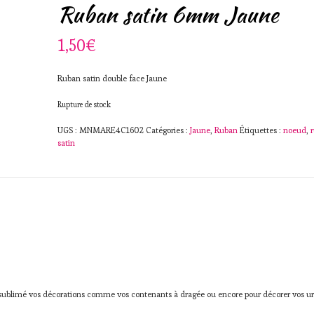
Ruban satin 6mm Jaune
1,50
€
Ruban satin double face Jaune
Rupture de stock
UGS :
MNMARE4C1602
Catégories :
Jaune
,
Ruban
Étiquettes :
noeud
,
satin
 sublimé vos décorations comme vos contenants à dragée ou encore pour décorer vos ur