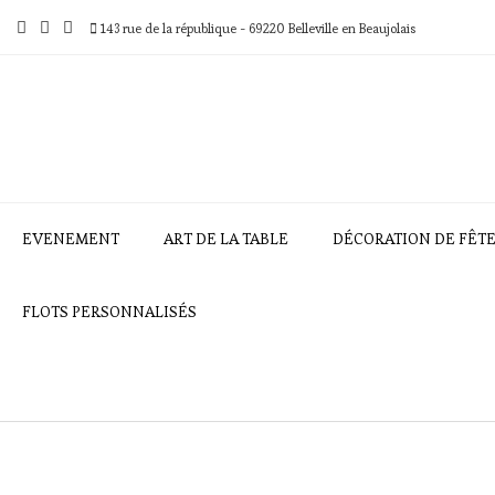
Skip
to
143 rue de la république - 69220 Belleville en Beaujolais
content
EVENEMENT
ART DE LA TABLE
DÉCORATION DE FÊT
FLOTS PERSONNALISÉS