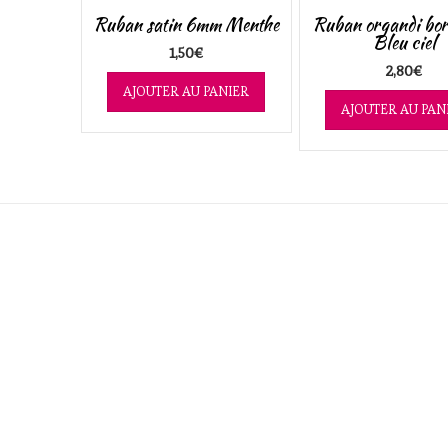
Ruban satin 6mm Menthe
Ruban organdi bor
Bleu ciel
1,50
€
2,80
€
AJOUTER AU PANIER
AJOUTER AU PAN