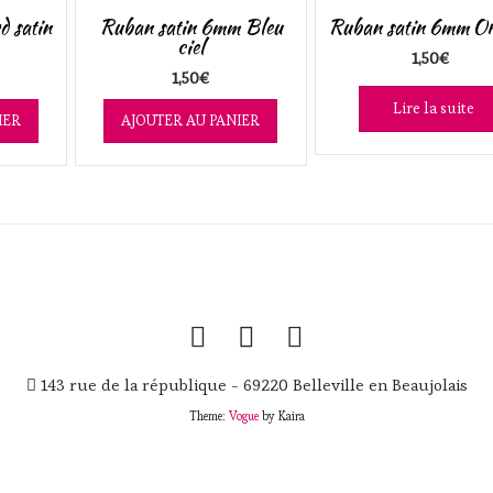
d satin
Ruban satin 6mm Bleu
Ruban satin 6mm O
ciel
1,50
€
1,50
€
Lire la suite
IER
AJOUTER AU PANIER
143 rue de la république - 69220 Belleville en Beaujolais
Theme:
Vogue
by Kaira