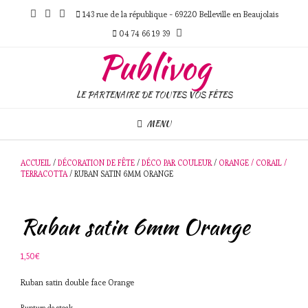
Skip
143 rue de la république - 69220 Belleville en Beaujolais
to
content
04 74 66 19 39
Publivog
LE PARTENAIRE DE TOUTES VOS FÊTES
MENU
ACCUEIL
/
DÉCORATION DE FÊTE
/
DÉCO PAR COULEUR
/
ORANGE / CORAIL /
TERRACOTTA
/ RUBAN SATIN 6MM ORANGE
Ruban satin 6mm Orange
1,50
€
Ruban satin double face Orange
Rupture de stock