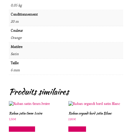
0,05 kg
Conditionnement
20 m
Couleur
Orange
Matière
Satin
Taille
6 mm
Produits similaires
Ruban satin 6mm Ivoire
Ruban organdi bord satin Blanc
1,50
€
2,80
€
Ajouter au panier
Lire la suite