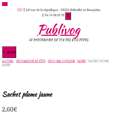
Skip
143 rue de la république - 69220 Belleville en Beaujolais
to
04 74 66 19 39
content
Publivog
LE PARTENAIRE DE TOUTES VOS FÊTES
MENU
ACCUEIL
/
DÉCORATION DE FÊTE
/
DÉCO PAR COULEUR
/
JAUNE
/ SACHET PLUME
JAUNE
Sachet plume jaune
2,60
€