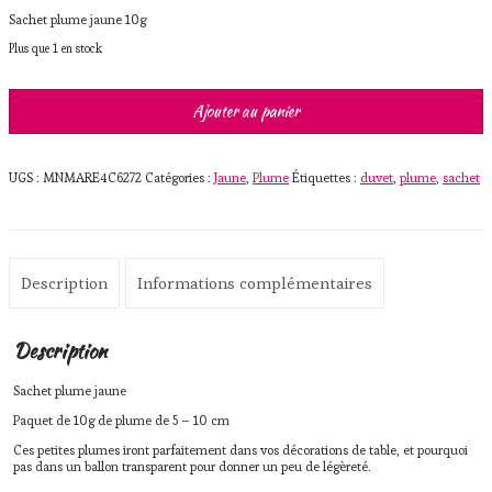
Sachet plume jaune 10g
Plus que 1 en stock
quantité
Ajouter au panier
de
Sachet
plume
jaune
UGS :
MNMARE4C6272
Catégories :
Jaune
,
Plume
Étiquettes :
duvet
,
plume
,
sachet
Description
Informations complémentaires
Description
Sachet plume jaune
Paquet de 10g de plume de 5 – 10 cm
Ces petites plumes iront parfaitement dans vos décorations de table, et pourquoi
pas dans un ballon transparent pour donner un peu de légèreté.