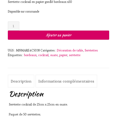
Serviette cocktail en papier gonflé bordeaux x50
Disponible sur commande
quantité
de
Serviette
Ajouter au panier
cocktail
Bordeaux
UGS :
MNMARE4C5038
Catégories :
Décoration de table
,
Serviettes
Étiquettes :
bordeaux
,
cocktail
,
ouate
,
papier
,
serviette
Description
Informations complémentaires
Description
Serviette cocktail de 25cm x 25cm en ouate.
Paquet de 50 serviettes.