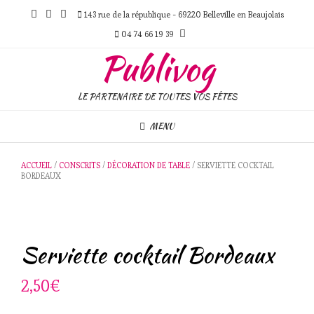
Skip
143 rue de la république - 69220 Belleville en Beaujolais
to
content
04 74 66 19 39
Publivog
LE PARTENAIRE DE TOUTES VOS FÊTES
MENU
ACCUEIL
/
CONSCRITS
/
DÉCORATION DE TABLE
/ SERVIETTE COCKTAIL
BORDEAUX
Serviette cocktail Bordeaux
2,50
€