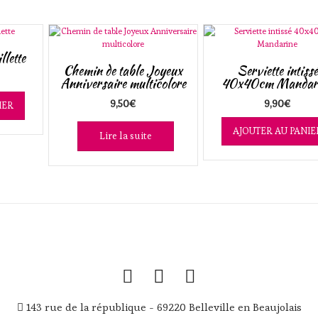
llette
Chemin de table Joyeux
Serviette intissé
Anniversaire multicolore
40x40cm Mandar
9,50
€
9,90
€
IER
AJOUTER AU PANIE
Lire la suite
143 rue de la république - 69220 Belleville en Beaujolais