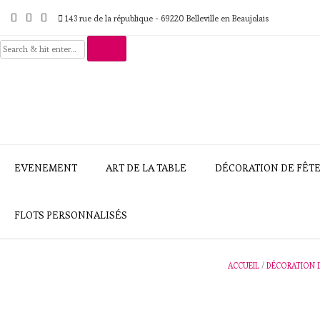
Skip
to
143 rue de la république - 69220 Belleville en Beaujolais
content
EVENEMENT
ART DE LA TABLE
DÉCORATION DE FÊT
FLOTS PERSONNALISÉS
ACCUEIL
/
DÉCORATION 