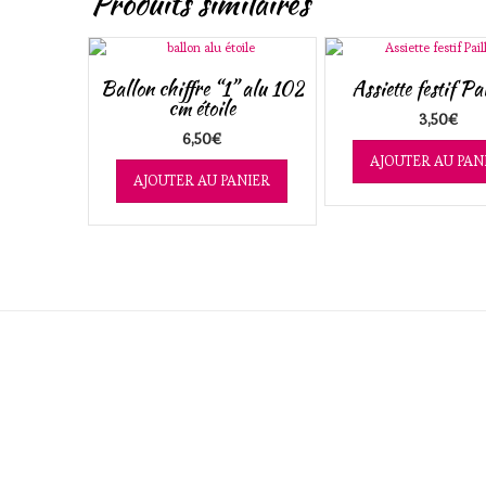
Produits similaires
Ballon chiffre “1” alu 102
Assiette festif Pai
cm étoile
3,50
€
6,50
€
AJOUTER AU PAN
AJOUTER AU PANIER