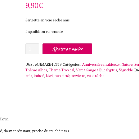
9,90
€
Serviette en voie sèche anis
Disponible sur commande
quantité
Ajouter au panier
de
Serviette
intissé
UGS :
MNMARE4C349
Catégories :
Anniversaire multicolor
,
Nature
,
Ser
40x40cm
Thème Alhoa
,
Thème Tropical
,
Vert / Sauge / Eucalyptus
,
Vignoble
Éti
Kiwi
anis
,
intissé
,
kiwi
,
non-tissé
,
serviette
,
voie-sèche
é
kiwi.
 doux et résistant, proche du touché tissu.