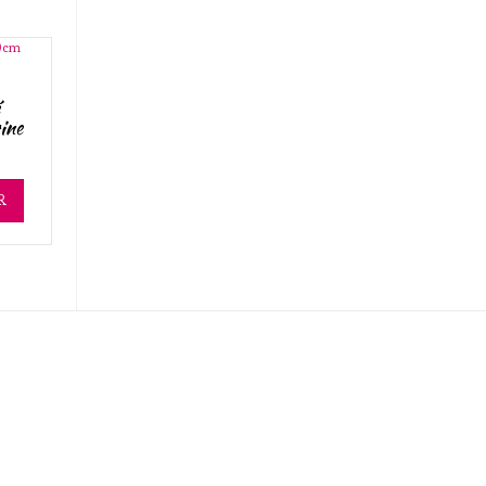
ine
R