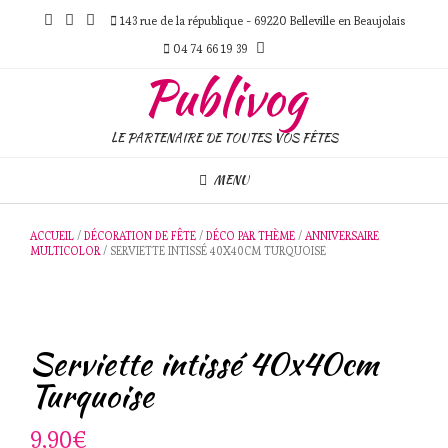
Skip
143 rue de la république - 69220 Belleville en Beaujolais
to
content
04 74 66 19 39
Publivog
LE PARTENAIRE DE TOUTES VOS FÊTES
MENU
ACCUEIL
/
DÉCORATION DE FÊTE
/
DÉCO PAR THÈME
/
ANNIVERSAIRE
MULTICOLOR
/ SERVIETTE INTISSÉ 40X40CM TURQUOISE
Serviette intissé 40x40cm
Turquoise
9,90
€