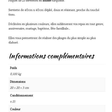
Paquet de 25 serviettes en
intissé
turquoise.
Serviette de 40cm x 40cm déplié, doux et résistant, proche du touché
tissu.
Déclinées en plusieurs couleurs, elles sublimeront vos repas en tout genre,
anniversaire, mariage, baptème, fête familliale…
Elles vous permettront de réaliser des pliages du plus simple au plus
élaboré.
Informations complémentaires
Poids
0,100 kg
Dimensions
20 × 20 × 3 cm
Conditionnement
x 25
Couleur