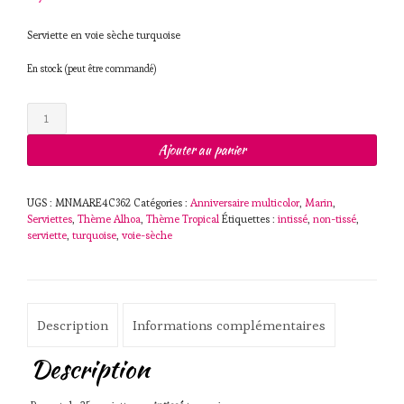
Serviette en voie sèche turquoise
En stock (peut être commandé)
quantité
de
Serviette
Ajouter au panier
intissé
40x40cm
Turquoise
UGS :
MNMARE4C362
Catégories :
Anniversaire multicolor
,
Marin
,
Serviettes
,
Thème Alhoa
,
Thème Tropical
Étiquettes :
intissé
,
non-tissé
,
serviette
,
turquoise
,
voie-sèche
Description
Informations complémentaires
Description