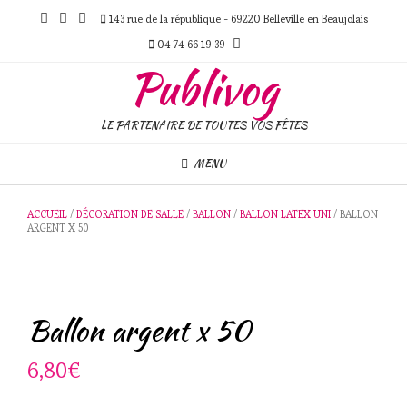
Skip
143 rue de la république - 69220 Belleville en Beaujolais
to
content
04 74 66 19 39
Publivog
LE PARTENAIRE DE TOUTES VOS FÊTES
MENU
ACCUEIL
/
DÉCORATION DE SALLE
/
BALLON
/
BALLON LATEX UNI
/ BALLON
ARGENT X 50
Ballon argent x 50
6,80
€