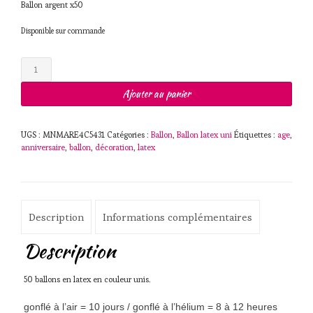
Ballon argent x50
Disponible sur commande
quantité
de
Ballon
Ajouter au panier
argent
x
50
UGS :
MNMARE4C5431
Catégories :
Ballon
,
Ballon latex uni
Étiquettes :
age
,
anniversaire
,
ballon
,
décoration
,
latex
Description
Informations complémentaires
Description
50 ballons en latex en couleur unis.
gonflé à l’air = 10 jours / gonflé à l’hélium = 8 à 12 heures