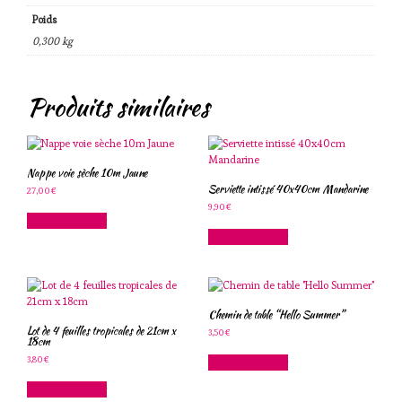
Poids
0,300 kg
Produits similaires
Nappe voie sèche 10m Jaune
Serviette intissé 40x40cm Mandarine
27,00
€
9,90
€
Ajouter au panier
Ajouter au panier
Chemin de table “Hello Summer”
Lot de 4 feuilles tropicales de 21cm x
3,50
€
18cm
3,80
€
Ajouter au panier
Ajouter au panier