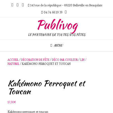
Skip
143 rue de la république - 69220 Belleville en Beaujolais
to
content
04 74 66 19 39
Publivog
LE PARTENAIRE DE TOUTES VOS FÊTES
MENU
ACCUEIL
/
DÉCORATION DE FÊTE
/
DÉCO PAR COULEUR
/
LIN /
NATUREL
/ KAKÉMONO PERROQUET ET TOUCAN
Kakémono Perroquet et
Toucan
17,50
€
Kakémono perroquet et toucan