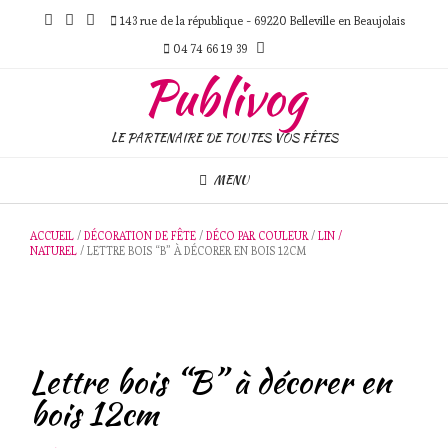
Skip
143 rue de la république - 69220 Belleville en Beaujolais
to
content
04 74 66 19 39
Publivog
LE PARTENAIRE DE TOUTES VOS FÊTES
MENU
ACCUEIL
/
DÉCORATION DE FÊTE
/
DÉCO PAR COULEUR
/
LIN /
NATUREL
/ LETTRE BOIS “B” À DÉCORER EN BOIS 12CM
Lettre bois “B” à décorer en
bois 12cm