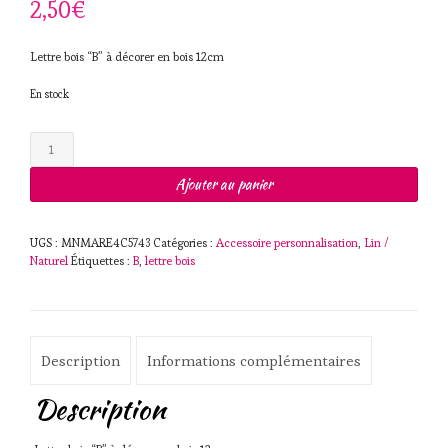
2,50
€
Lettre bois “B” à décorer en bois 12cm
En stock
quantité
de
Lettre
Ajouter au panier
bois
"B"
à
UGS :
MNMARE4C5743
Catégories :
Accessoire personnalisation
,
Lin /
décorer
Naturel
Étiquettes :
B
,
lettre bois
en
bois
12cm
Description
Informations complémentaires
Description