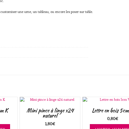
nc.
 customiser une urne, un tableau, ou encore les poser sur table.
cm K
Mini pince à linge x24
Lettre en bois 5c
naturel
0,80
€
1,80
€