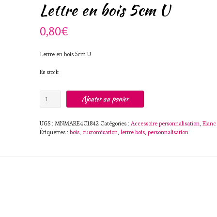
Lettre en bois 5cm U
0,80
€
Lettre en bois 5cm U
En stock
quantité
Ajouter au panier
de
Lettre
en
UGS :
MNMARE4C1842
Catégories :
Accessoire personnalisation
,
Blanc
bois
Étiquettes :
bois
,
customisation
,
lettre bois
,
personnalisation
5cm
U