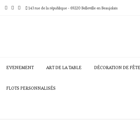
Skip
to
143 rue de la république - 69220 Belleville en Beaujolais
content
EVENEMENT
ART DE LA TABLE
DÉCORATION DE FÊT
FLOTS PERSONNALISÉS