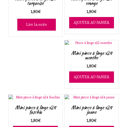
ancien
turquoise
orange
1,80
€
1,80
€
AJOUTER AU PANIER
Lire la suite
Mini pince à linge x24
menthe
1,80
€
AJOUTER AU PANIER
Mini pince à linge x24
Mini pince à linge x24
fuschia
jaune
1,80
€
1,80
€