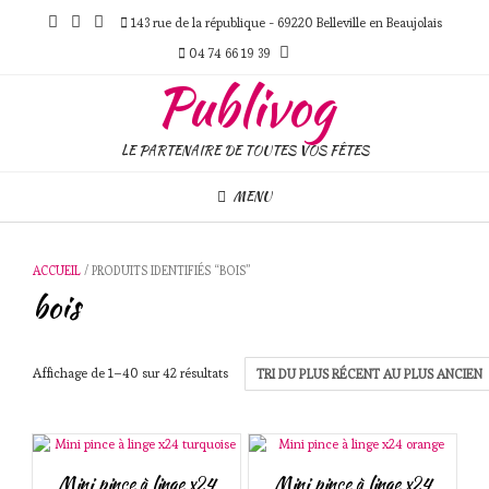
Skip
143 rue de la république - 69220 Belleville en Beaujolais
to
content
04 74 66 19 39
Publivog
LE PARTENAIRE DE TOUTES VOS FÊTES
MENU
ACCUEIL
/ PRODUITS IDENTIFIÉS “BOIS”
bois
Trié
Affichage de 1–40 sur 42 résultats
du
plus
récent
au
plus
Mini pince à linge x24
Mini pince à linge x24