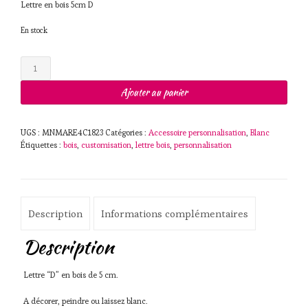
Lettre en bois 5cm D
En stock
quantité
de
Lettre
Ajouter au panier
en
bois
5cm
UGS :
MNMARE4C1823
Catégories :
Accessoire personnalisation
,
Blanc
D
Étiquettes :
bois
,
customisation
,
lettre bois
,
personnalisation
Description
Informations complémentaires
Description
Lettre “D” en bois de 5 cm.
A décorer, peindre ou laissez blanc.