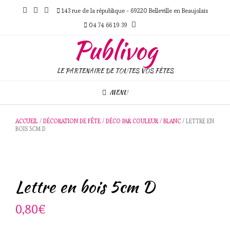
Skip
143 rue de la république - 69220 Belleville en Beaujolais
to
content
04 74 66 19 39
Publivog
LE PARTENAIRE DE TOUTES VOS FÊTES
MENU
ACCUEIL
/
DÉCORATION DE FÊTE
/
DÉCO PAR COULEUR
/
BLANC
/ LETTRE EN
BOIS 5CM D
Lettre en bois 5cm D
0,80
€