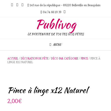
Skip
143 rue de la république - 69220 Belleville en Beaujolais
to
content
04 74 66 19 39
Publivog
LE PARTENAIRE DE TOUTES VOS FÊTES
MENU
ACCUEIL
/
DÉCORATION DE FÊTE
/
DÉCO PAR CATÉGORIE
/
PINCE
/ PINCE À
LINGE X12 NATUREL
Pince à linge x12 Naturel
2,00
€