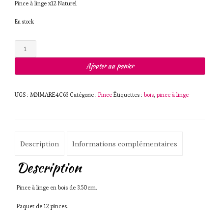
Pince à linge x12 Naturel
En stock
quantité
de
Pince
Ajouter au panier
à
linge
x12
UGS :
MNMARE4C63
Catégorie :
Pince
Étiquettes :
bois
,
pince à linge
Naturel
Description
Informations complémentaires
Description
Pince à linge en bois de 3.50cm.
Paquet de 12 pinces.