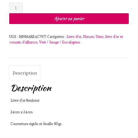
quantité
de
Livre
Ajouter au panier
d'or
Bonheur
UGS :
MNMARE4C7977
Catégories :
Livre d'or
,
Nature
,
Urne, livre d'or et
coussin d'alliance
,
Vert / Sauge / Eucalyptus
Description
Description
Livre d’or Bonheur
24cm x 24cm
Couverture rigide et feuille 80gr.