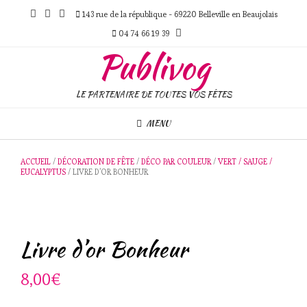
Skip
143 rue de la république - 69220 Belleville en Beaujolais
to
content
04 74 66 19 39
Publivog
LE PARTENAIRE DE TOUTES VOS FÊTES
MENU
ACCUEIL
/
DÉCORATION DE FÊTE
/
DÉCO PAR COULEUR
/
VERT / SAUGE /
EUCALYPTUS
/ LIVRE D’OR BONHEUR
Livre d’or Bonheur
8,00
€