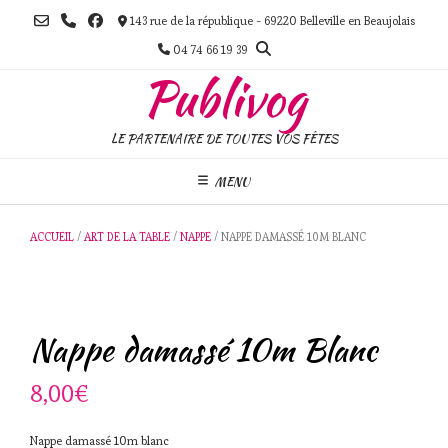
Skip
143 rue de la république - 69220 Belleville en Beaujolais
to
content
04 74 66 19 39
Publivog
LE PARTENAIRE DE TOUTES VOS FÊTES
MENU
ACCUEIL
/
ART DE LA TABLE
/
NAPPE
/ NAPPE DAMASSÉ 10M BLANC
Nappe damassé 10m Blanc
8,00
€
Nappe damassé 10m blanc