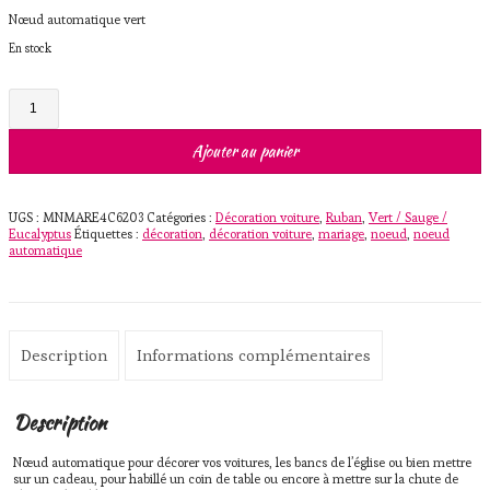
Nœud automatique vert
En stock
quantité
de
Noeud
automatique
Ajouter au panier
Vert
UGS :
MNMARE4C6203
Catégories :
Décoration voiture
,
Ruban
,
Vert / Sauge /
Eucalyptus
Étiquettes :
décoration
,
décoration voiture
,
mariage
,
noeud
,
noeud
automatique
Description
Informations complémentaires
Description
Nœud automatique pour décorer vos voitures, les bancs de l’église ou bien mettre
sur un cadeau, pour habillé un coin de table ou encore à mettre sur la chute de