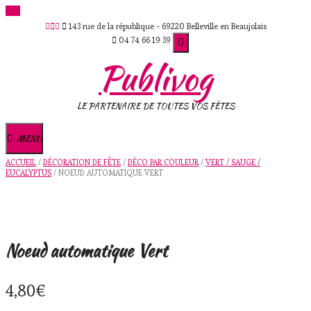
Skip
143 rue de la république - 69220 Belleville en Beaujolais
to
04 74 66 19 39
content
Publivog
LE PARTENAIRE DE TOUTES VOS FÊTES
MENU
ACCUEIL
/
DÉCORATION DE FÊTE
/
DÉCO PAR COULEUR
/
VERT / SAUGE /
EUCALYPTUS
/ NOEUD AUTOMATIQUE VERT
Noeud automatique Vert
4,80
€