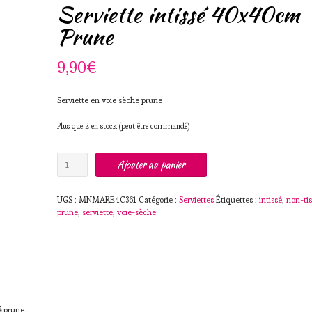
Serviette intissé 40x40cm
Prune
9,90
€
Serviette en voie sèche prune
Plus que 2 en stock (peut être commandé)
quantité
Ajouter au panier
de
Serviette
intissé
UGS :
MNMARE4C361
Catégorie :
Serviettes
Étiquettes :
intissé
,
non-ti
40x40cm
prune
,
serviette
,
voie-sèche
Prune
é
prune.