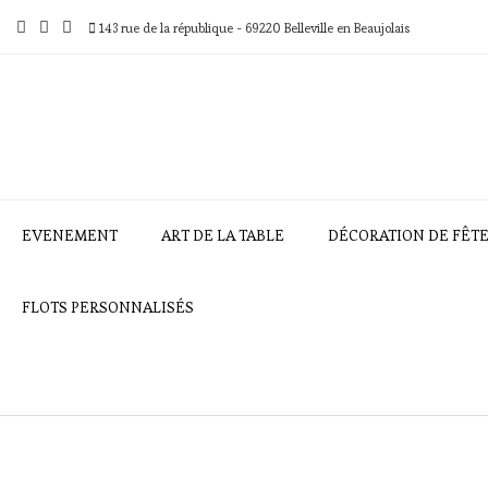
Skip
to
143 rue de la république - 69220 Belleville en Beaujolais
content
EVENEMENT
ART DE LA TABLE
DÉCORATION DE FÊT
FLOTS PERSONNALISÉS