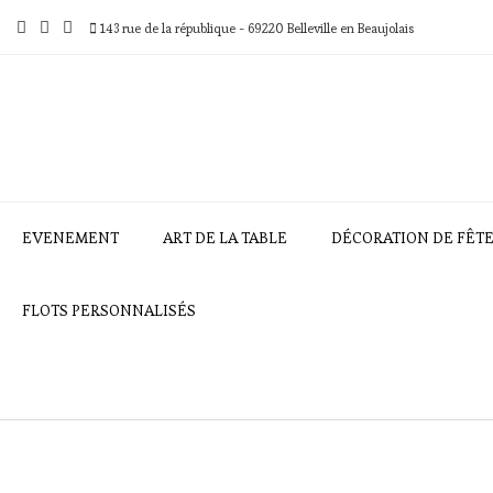
Skip
to
143 rue de la république - 69220 Belleville en Beaujolais
content
EVENEMENT
ART DE LA TABLE
DÉCORATION DE FÊT
FLOTS PERSONNALISÉS