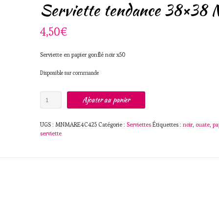
Serviette tendance 38×38 N
4,50
€
Serviette en papier gonflé noir x50
Disponible sur commande
quantité
Ajouter au panier
de
Serviette
tendance
UGS :
MNMARE4C425
Catégorie :
Serviettes
Étiquettes :
noir
,
ouate
,
pa
38x38
serviette
Noir