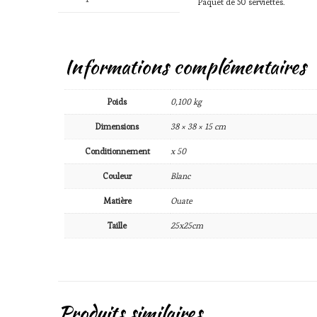
Paquet de 50 serviettes.
Informations complémentaires
Poids
0,100 kg
Dimensions
38 × 38 × 15 cm
Conditionnement
x 50
Couleur
Blanc
Matière
Ouate
Taille
25x25cm
Produits similaires