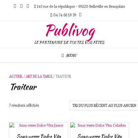
Skip
143 rue de la république - 69220 Belleville en Beaujolais
to
content
04 74 66 19 39
Publivog
LE PARTENAIRE DE TOUTES VOS FÊTES
MENU
ACCUEIL
/
ART DE LA TABLE
/ TRAITEUR
Traiteur
Trié
7 résultats affichés
du
plus
récent
au
plus
Sous-verre Dolce Vita
Sous-verre Dolce Vita