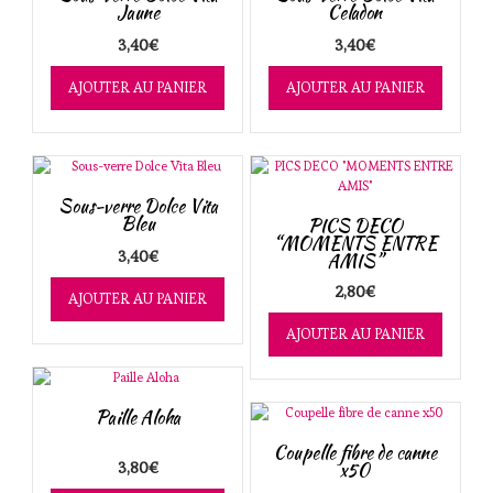
ancien
Jaune
Celadon
3,40
€
3,40
€
AJOUTER AU PANIER
AJOUTER AU PANIER
Sous-verre Dolce Vita
Bleu
PICS DECO
“MOMENTS ENTRE
3,40
€
AMIS”
2,80
€
AJOUTER AU PANIER
AJOUTER AU PANIER
Paille Aloha
Coupelle fibre de canne
3,80
€
x50