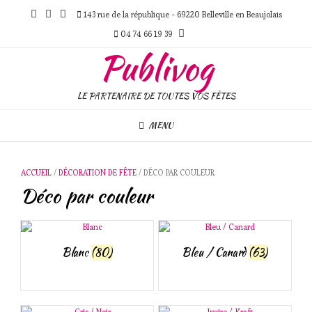
Skip
143 rue de la république - 69220 Belleville en Beaujolais
to
content
04 74 66 19 39
Publivog
LE PARTENAIRE DE TOUTES VOS FÊTES
MENU
ACCUEIL
/
DÉCORATION DE FÊTE
/ DÉCO PAR COULEUR
Déco par couleur
Blanc
(80)
Bleu / Canard
(63)