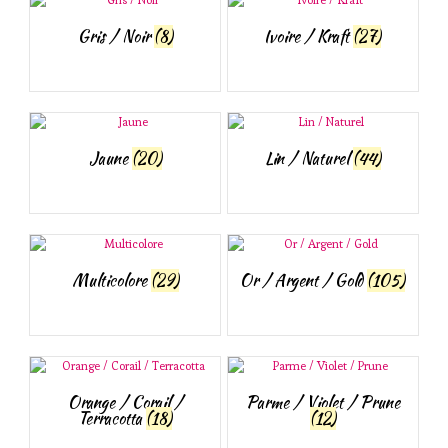
Gris / Noir
(8)
Ivoire / Kraft
(27)
Jaune
(20)
Lin / Naturel
(44)
Multicolore
(29)
Or / Argent / Gold
(105)
Orange / Corail /
Parme / Violet / Prune
Terracotta
(18)
(12)