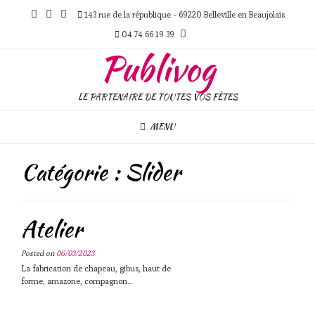
Skip
143 rue de la république - 69220 Belleville en Beaujolais
to
content
04 74 66 19 39
Publivog
LE PARTENAIRE DE TOUTES VOS FÊTES
MENU
Catégorie :
Slider
Atelier
Posted on
06/03/2023
La fabrication de chapeau, gibus, haut de
forme, amazone, compagnon…