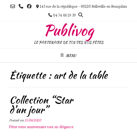
Skip
143 rue de la république - 69220 Belleville en Beaujolais
to
content
04 74 66 19 39
Publivog
LE PARTENAIRE DE TOUTES VOS FÊTES
MENU
Étiquette :
art de la table
Collection “Star
d’un jour”
Posted on
25/04/2020
Fêter votre anniversaire tout en élégance