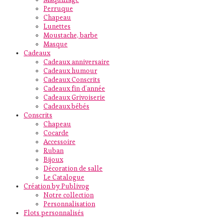
Perruque
Chapeau
Lunettes
Moustache, barbe
Masque
Cadeaux
Cadeaux anniversaire
Cadeaux humour
Cadeaux Conscrits
Cadeaux fin d’année
Cadeaux Grivoiserie
Cadeaux bébés
Conscrits
Chapeau
Cocarde
Accessoire
Ruban
Bijoux
Décoration de salle
Le Catalogue
Création by Publivog
Notre collection
Personnalisation
Flots personnalisés