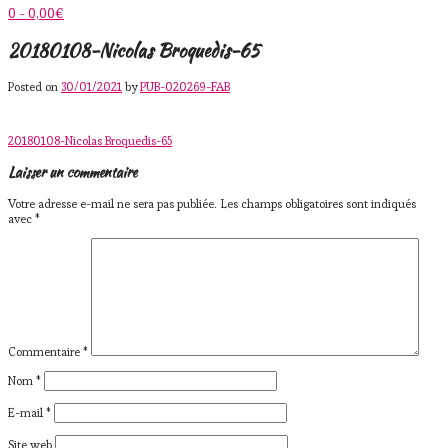
0
- 0,00€
20180108-Nicolas Broquedis-65
Posted on
30/01/2021
by
PUB-020269-FAB
Post
20180108-Nicolas Broquedis-65
navigation
Laisser un commentaire
Votre adresse e-mail ne sera pas publiée.
Les champs obligatoires sont indiqués
avec
*
Commentaire
*
Nom
*
E-mail
*
Site web