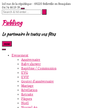
Skip
143 rue de la république - 69220 Belleville en Beaujolais
to
04 74 66 19 39
content
Publivog
Le partenaire de toutes vos fêtes
menu
Evenement
Anniversaire
Baby shower
Baptême / Communion
EVG
EVJF
Gouter d’anniversaire
Mariage
Révélation
Retraite
Pâques
Noël
Nouvel An