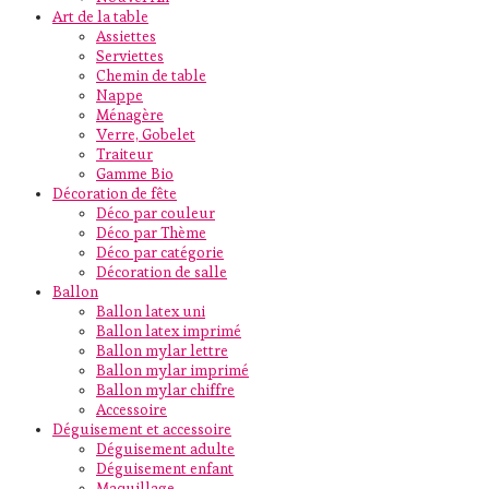
Art de la table
Assiettes
Serviettes
Chemin de table
Nappe
Ménagère
Verre, Gobelet
Traiteur
Gamme Bio
Décoration de fête
Déco par couleur
Déco par Thème
Déco par catégorie
Décoration de salle
Ballon
Ballon latex uni
Ballon latex imprimé
Ballon mylar lettre
Ballon mylar imprimé
Ballon mylar chiffre
Accessoire
Déguisement et accessoire
Déguisement adulte
Déguisement enfant
Maquillage